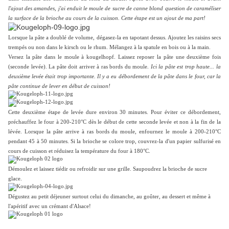
l'ajout des amandes, j'ai enduit le moule de sucre de canne blond question de caraméliser
la surface de la brioche au cours de la cuisson. Cette étape est un ajout de ma part!
Lorsque la pâte a doublé de volume, d
égasez-la en tapotant dessus. Ajoutez les raisins secs
trempés ou non dans le kirsch ou le rhum. Mélangez à la spatule en bois ou à la main.
Versez la pâte dans le moule à kougelhopf. Laissez reposer la pâte une deuxième fois
(seconde levée). La pâte doit arriver à ras bords du moule.
Ici la pâte est trop haute... la
deuxième levée était trop importante. Il y a eu débordement de la pâte dans le four, car la
pâte continue de lever en début de cuisson!
Cette deuxième étape de levée dure environ 30 minutes. Pour éviter ce débordement,
préchauffez le four à 200-210°C dès le début de cette seconde levée et non à la fin de la
lévée. Lorsque la pâte arrive à ras bords du moule, enfournez le moule à 200-210°C
pendant 45 à 50 minutes. Si la brioche se colore trop, couvrez-la d'un papier sulfurisé en
cours de cuisson et réduisez la température du four à 180°C.
Démoulez et laissez tiédir ou refroidir sur une grille. Saupoudrez la brioche de sucre
glace.
Dégustez au petit déjeuner surtout celui du dimanche, au goûter, au dessert et même à
l'apéritif avec un crémant d'Alsace!