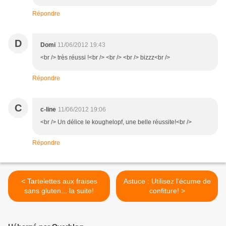
Répondre
D
Domi
11/06/2012 19:43
<br /> très réussi !<br /> <br /> <br /> bizzz<br />
Répondre
C
c-line
11/06/2012 19:06
<br /> Un délice le koughelopf, une belle réussite!<br />
Répondre
< Tartelettes aux fraises
Astuce : Utilisez l'écume de
sans gluten... la suite!
confiture! >