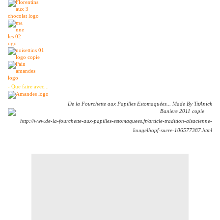
- Que faire avec...
De la Fourchette aux Papilles Estomaquées... Made By TitAnick
http://www.de-la-fourchette-aux-papilles-estomaquees.fr/article-tradition-alsacienne-
kougelhopf-sucre-106577387.html