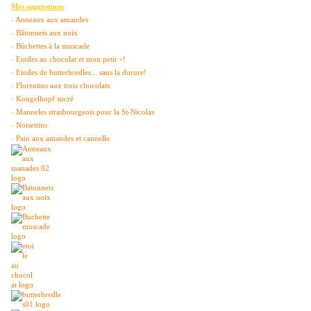
Mes suggestions
-
Anneaux aux amandes
-
Bâtonnets aux noix
-
Bûchettes à la muscade
-
Etoiles au chocolat et mon petit +!
-
Etoiles de butterbredles... sans la dorure!
-
Florentins aux trois chocolats
-
Kougelhopf sucré
-
Manneles strasbourgeois pour la St-Nicolas
-
Noisettins
-
Pain aux amandes et cannelle