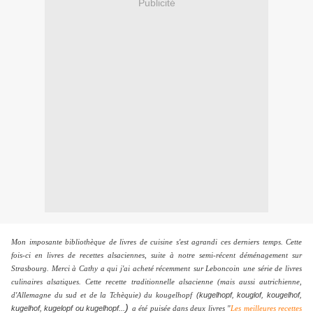
Publicité
Mon imposante bibliothèque de livres de cuisine s'est agrandi ces derniers temps. Cette
fois-ci en livres de recettes alsaciennes, suite à notre semi-récent déménagement sur
Strasbourg. Merci à Cathy a qui j'ai acheté récemment
sur Leboncoin
une série de livres
culinaires alsatiques. Cette recette traditionnelle alsacienne (mais aussi autrichienne,
(kugelhopf, kouglof, kougelhof,
d'Allemagne du sud et de la Tchèquie) du kougelhopf
)
kugelhof, kugelopf ou kugelhopf...
a été puisée dans deux livres "
Les meilleures recettes