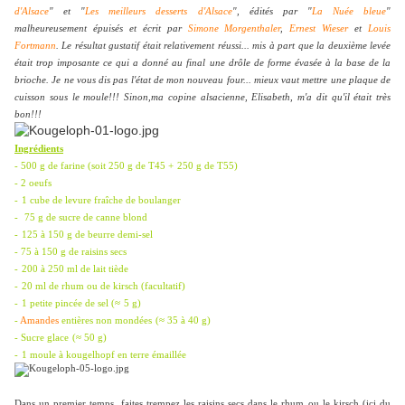
d'Alsace
" et "
Les meilleurs desserts d'Alsace
", édités par "
La Nuée bleue
"
malheureusement épuisés et écrit par
Simone Morgenthaler
,
Ernest Wieser
et
Louis
Fortmann
. Le résultat gustatif était relativement réussi... mis à part que la deuxième levée
était trop imposante ce qui a donné au final une drôle de forme évasée à la base de la
brioche. Je ne vous dis pas l'état de mon nouveau four... mieux vaut mettre une plaque de
cuisson sous le moule!!! Sinon,ma copine alsacienne, Elisabeth, m'a dit qu'il était très
bon!!!
Ingrédients
- 500 g de farine (soit 250 g de T45 +
250 g de T55)
- 2 oeufs
-
1 cube de levure fraîche de boulanger
-
75 g de sucre de canne blond
-
125 à 150 g de beurre demi-sel
- 75 à 150 g de raisins secs
-
200 à 250 ml de lait tiède
-
20 ml de rhum ou de kirsch (facultatif)
-
1 petite pincée de sel (
≈
5 g)
-
Amandes
entières non mondées
(≈ 35 à 40 g)
- Sucre glace
(≈ 50 g)
-
1 moule à kougelhopf en terre émaillée
Dans un premier temps, faites trempez les raisins secs dans le rhum ou le kirsch (ici du