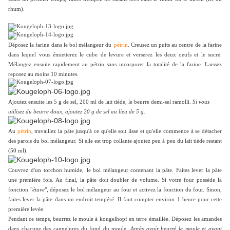
rhum).
Déposez la farine dans le bol mélangeur du
pétrin
. Creusez un puits au centre de la farine
dans lequel vous émietterez le cube de levure et verserez les deux oeufs et le sucre.
Mélangez ensuite rapidement au pétrin sans incorporer la totalité de la farine. Laissez
reposez au moins 10 minutes.
Ajoutez ensuite les 5 g de sel, 200 ml de lait tiède, le beurre demi-sel ramolli.
Si vous
utilisez du beurre doux, ajoutez 20 g de sel au lieu de 5 g.
Au
pétrin
, travaillez la pâte jusqu'à ce qu'elle soit lisse et qu'elle commence à se détacher
des parois du bol mélangeur. Si elle est trop collante ajoutez peu à peu du lait tiède restant
(50 ml).
Couvrez
d'un torchon humide,
le bol mélangeur contenant la pâte. Faites lever la pâte
une première fois. Au final, la pâte doit doubler de volume. Si votre four possède la
fonction "
étuve
", déposez le bol mélangeur au four et activez la fonction du four. Sinon,
faites lever la pâte dans un endroit tempéré. Il faut compter environ 1 heure pour cette
première levée.
Pendant ce temps, beurrez le moule à kougelhopf en terre émaillée. Déposez les amandes
dans chacune des cannelures du fond du moule.
Après avoir beurré le moule et avant