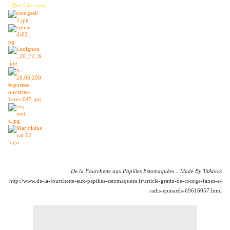
- Que faire avec...
De la Fourchette aux Papilles Estomaquées... Made By TitAnick
http://www.de-la-fourchette-aux-papilles-estomaquees.fr/article-gratin-de-courge-fanes-e-
radis-epinards-69616057.html