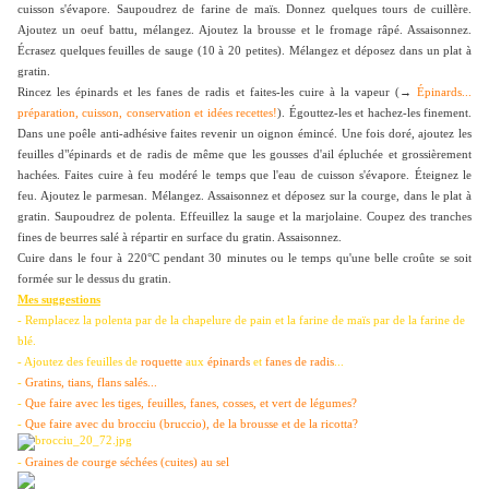
cuisson s'évapore. Saupoudrez de farine de maïs. Donnez quelques tours de cuillère.
Ajoutez un oeuf battu, mélangez. Ajoutez la brousse et le fromage râpé. Assaisonnez.
Écrasez quelques feuilles de sauge (10 à 20 petites). Mélangez et déposez dans un plat à
gratin.
Rincez les épinards et les fanes de radis et faites-les cuire à la vapeur (→
Épinards...
préparation, cuisson, conservation et idées recettes!
). Égouttez-les et hachez-les finement.
Dans une poêle anti-adhésive faites revenir un oignon émincé. Une fois doré, ajoutez les
feuilles d"épinards et de radis de même que les gousses d'ail épluchée et grossièrement
hachées. Faites cuire à feu modéré le temps que l'eau de cuisson s'évapore. Éteignez le
feu. Ajoutez le parmesan. Mélangez. Assaisonnez et déposez sur la courge, dans le plat à
gratin. Saupoudrez de polenta. Effeuillez la sauge et la marjolaine. Coupez des tranches
fines de beurres salé à répartir en surface du gratin. Assaisonnez.
Cuire dans le four à 220°C pendant 30 minutes ou le temps qu'une belle croûte se soit
formée sur le dessus du gratin.
Mes suggestions
- Remplacez la polenta par de la chapelure de pain et la farine de maïs par de la farine de
blé.
- Ajoutez des feuilles de
roquette
aux
épinards
et
fanes de radis
...
-
Gratins, tians, flans salés...
-
Que faire avec les tiges, feuilles, fanes, cosses, et vert de légumes?
-
Que faire avec du brocciu (bruccio), de la brousse et de la ricotta?
-
Graines de courge séchées (cuites) au sel