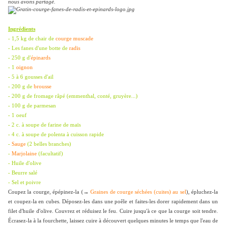
nous avons partagé.
Ingrédients
- 1,5 kg de chair de
courge muscade
- Les fanes d'une botte de
radis
- 250 g d'
épinards
- 1
oignon
- 5 à 6 gousses d'ail
- 200 g de
brousse
- 200 g de fromage râpé (
emmenthal, conté, gruyère...)
- 100 g de parmesan
- 1 oeuf
- 2 c. à soupe de farine de maïs
- 4 c. à soupe de polenta à cuisson rapide
-
Sauge
(2 belles branches)
-
Marjolaine
(facultatif)
- Huile d'olive
- Beurre salé
- Sel et poivre
Coupez la courge, épépinez-la (→
Graines de courge séchées (cuites) au sel
), épluchez-la
et coupez-la en cubes. Déposez-les dans une poêle et faites-les dorer rapidement dans un
filet d'huile d'olive. Couvrez et réduisez le feu. Cuire jusqu'à ce que la courge soit tendre.
Écrasez-la à la fourchette, laissez cuire à découvert quelques minutes le temps que l'eau de