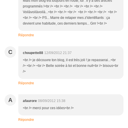
Mais mon blog est toujours en route, lui : il y a des articles
programmés !<br /> <br /> <br /> <br /> <br /> <br />
Voilàvoilàvoilà...<br /> <br /> <br /> <br /> <br /> <br /> <br />
<br /> <br /> PS... Marre de retaper mes z'identifiants : ça
devient une habitude, ces derniers temps... Grrr !<br />
Répondre
C
choupette88
12/09/2012 21:37
<br /> je découvre ton blog, il est très joli ! je repasserai...<br
/> <br /> <br /> Belle soirée à toi et bonne nuit<br /> bisous<br
/>
Répondre
A
afaurore
08/09/2012 15:38
<br /> merci pour ces idées<br />
Répondre