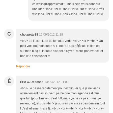
ce n'est qu'approximatif... mais cela vous donnera
une idée.<br /> <br /> <br /> <br /> <br /> <br /> A très
vite<br /> <br /> <br /> Anick<br /> <br /> <br /> <br />
C
choupette88
15/09/2012 11:39
<br /> de la confiture de tomates verte !<br /> <br /> <br /> Un
petit vote pour ma table si tu ne l'as pas déjà fait, le lien est
sur mon blog et la table s'appelle Sylvie. Merci par avance et
bon w-e ! bisous<br />
Répondre
É
Éric G. Delfosse
13/09/2012 01:00
<br /> Je passe rapidement pour expliquer que je ne viens
actuellement pas souvent parce que mon agenda est plus
que full (pour l'instant, c'est full, mais ça ne va pas durer : je
reviendrai), et puis,<br /> je suis en vacances dès demain (ouf
! c'est tellement rare !)...<br /> <br /> <br /> <br /> <br /> <br />