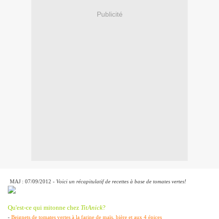
Publicité
MAJ : 07/09/2012
- Voici un récapitulatif de recettes à base de tomates vertes!
Qu'est-ce qui mitonne chez
TitAnick
?
-
Beignets de tomates vertes à la farine de maïs, bière et aux 4 épices