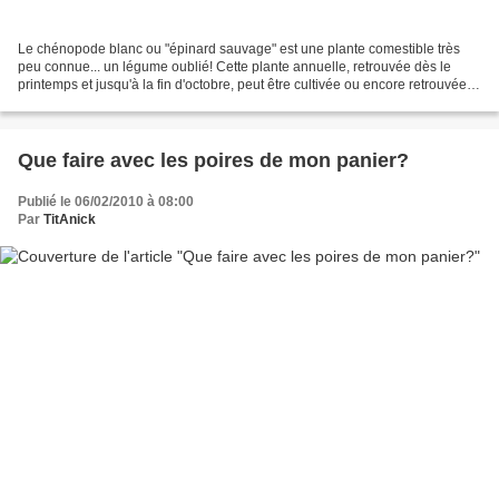
Le chénopode blanc ou "épinard sauvage" est une plante comestible très
peu connue... un légume oublié! Cette plante annuelle, retrouvée dès le
printemps et jusqu'à la fin d'octobre, peut être cultivée ou encore retrouvée à
l'état naturel sur les terres...
Que faire avec les poires de mon panier?
Publié le 06/02/2010 à 08:00
Par
TitAnick