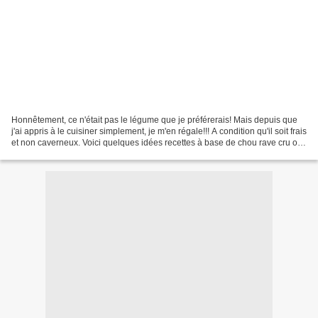
Honnêtement, ce n'était pas le légume que je préférerais! Mais depuis que
j'ai appris à le cuisiner simplement, je m'en régale!!! A condition qu'il soit frais
et non caverneux. Voici quelques idées recettes à base de chou rave cru ou
cuit! Et vous......