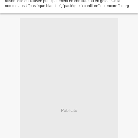
raison, elle est utilisée principalement en confiture ou en gelée. On la
nomme aussi "pastèque blanche", "pastèque à confiture" ou encore "courge
gigérine" ou "courge barbarine"...
Publicité