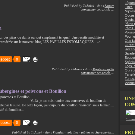
Légumi
Published by TitAnick
-
dans
Sauces
Links
commenter cet article
…
Mijotés
Occasi
Oeufs.
Pâtes (
n
Pâtes, 
Poisso
Pour le
ur des pâtes ou du riz ou tout simplement tel quel! Une recette modifiée et
Que fai
 a été transférée sur le nouveau blog LES PAPILLES ESTOMAQUEES... ->
Qu'est
Recett
Salades
Soupes
epost
0
Spécial
Tags, c
Published by TitAnick
-
dans
Mijotés - poêlés
Qui sui
commenter cet article
…
Tarte(l
Tartes,
Viandes
aubergines et poivrons et Bouillon
UNE
Voilà, je me suis remise aux conserves de bouillon de
COM
 par la suite. De cette façon, j'ai toujours du bouillon "maison" sous la main....
alé du bouillon...
Contac
epost
0
FRU
Published by TitAnick
-
dans
Viandes - volailles - gibiers et charcuteries...