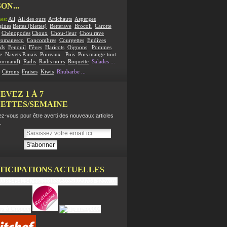
ON...
es:
Ail
Ail des ours
Artichauts
Asperges
gines
Bettes (blettes)
Betterave
Brocoli
Carotte
Chénopodes
Choux
Chou-fleur
Chou rave
romanesco
Concombres
Courgettes
Endives
ds
Fenouil
Fêves
Haricots
Oignons
Pommes
e
Navets
Panais
Poireaux
Pois
Pois mange-tout
ourmand)
Radis
Radis noirs
Roquette
Salades
...
:
Citrons
Fraises
Kiwis
Rhubarbe
...
EVEZ 1 À 7
ETTES/SEMAINE
z-vous pour être averti des nouveaux articles
.
TICIPATIONS ACTUELLES