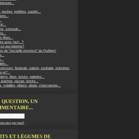
neuses...
, purées, poêlées, sautés...
ons...
..
à)...
riz, semoule...
ns...
s fêtes...
re avec (au)...?
-ce qui mitonne?
es de "ma belle province" du Québec!
...
...
ités...
oncours, festivals, salons, souhaits, principes,
s-je?...
ette)s, flans, bricks, galettes...
 quiches, pizzas, bricks...
, volailles, gibiers, abats, charcuteries...
 QUESTION, UN
MENTAIRE...
tez-moi par mail
...
ITS ET LÉGUMES DE