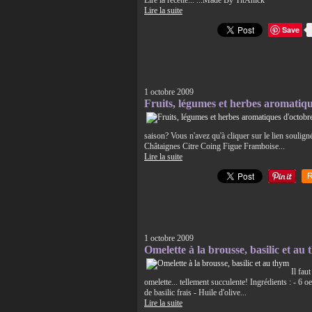
Lire la recette... ...Made By TitAnick
Lire la suite
Save
1 octobre 2009
Fruits, légumes et herbes aromatiqu
saison? Vous n'avez qu'à cliquer sur le lien soulign
Châtaignes Citre Coing Figue Framboise...
Lire la suite
R
1 octobre 2009
Omelette à la brousse, basilic et au
Il faut
omelette... tellement succulente! Ingrédients : - 6 
de basilic frais - Huile d'olive...
Lire la suite