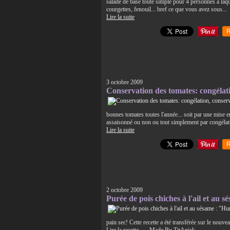
salade de base toute simple pour 4 personnes à laq
courgettes, fenouil... bref ce que vous avez sous...
Lire la suite
R
3 octobre 2009
Conservation des tomates: congélatio
bonnes tomates toutes l'année... soit par une mise e
assaisonné ou non ou tout simplement par congélati
Lire la suite
R
2 octobre 2009
Purée de pois chiches à l'ail et a
pain sec! Cette recette a été transférée sur l