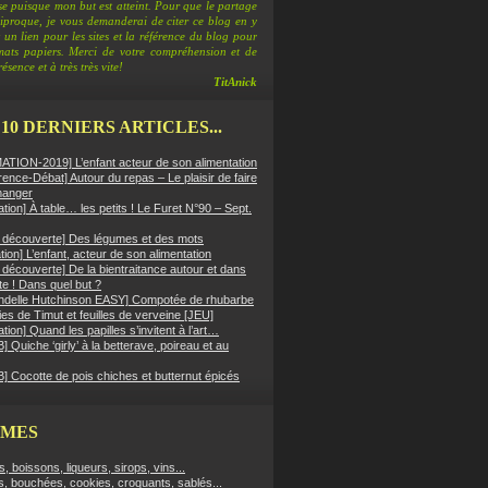
e puisque mon but est atteint. Pour que le partage
ciproque, je vous demanderai de citer ce blog en y
 un lien pour les sites et la référence du blog pour
rmats papiers. Merci de votre compréhension et de
ésence et à très très vite!
TitAnick
 10 DERNIERS ARTICLES...
TION-2019] L’enfant acteur de son alimentation
ence-Débat] Autour du repas – Le plaisir de faire
manger
ation] À table… les petits ! Le Furet N°90 – Sept.
er découverte] Des légumes et des mots
ion] L’enfant, acteur de son alimentation
r découverte] De la bientraitance autour et dans
tte ! Dans quel but ?
ndelle Hutchinson EASY] Compotée de rhubarbe
es de Timut et feuilles de verveine [JEU]
ation] Quand les papilles s’invitent à l’art…
 Quiche ‘girly’ à la betterave, poireau et au
] Cocotte de pois chiches et butternut épicés
ÈMES
fs, boissons, liqueurs, sirops, vins...
s, bouchées, cookies, croquants, sablés...