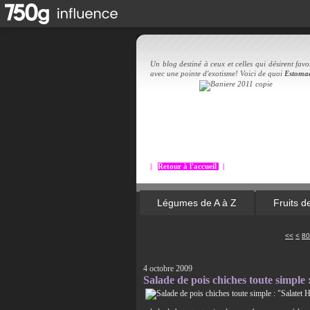
Un blog destiné à ceux et celles qui désirent favor
avec une pointe d'exotisme! Voici de quoi
Estoma
|
Retour à l'accueil
|
Légumes de A à Z
Fruits d
10
20
30
40
50
60
70
<<
<
80
4 octobre 2009
Salade de pois chiches toute simpl