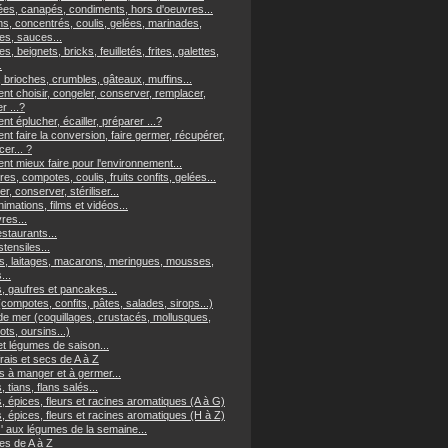
es, canapés, condiments, hors d'oeuvres...
ns, concentrés, coulis, gelées, marinades,
s, sauces...
es, beignets, bricks, feuilletés, frites, galettes,
.
 brioches, crumbles, gâteaux, muffins...
t choisir, congeler, conserver, remplacer,
er ...?
 éplucher, écailler, préparer ...?
t faire la conversion, faire germer, récupérer,
er... ?
t mieux faire pour l'environnement...
res, compotes, coulis, fruits confits, gelées...
r, conserver, stériliser...
imations, films et vidéos...
vres...
staurants...
tensiles...
, laitages, macarons, meringues, mousses,
...
, gaufres et pancakes...
(compotes, confits, pâtes, salades, sirops...)
 de mer (coquillages, crustacés, mollusques,
ts, oursins...)
et légumes de saison...
frais et secs de A à Z
s à manger et à germer...
, tians, flans salés...
, épices, fleurs et racines aromatiques (A à G)
, épices, fleurs et racines aromatiques (H à Z)
z' aux légumes de la semaine...
s de A à Z