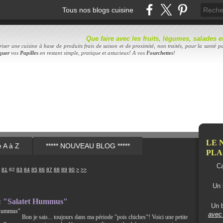
Tous nos blogs cuisine
Que faire avec les fruits, légumes, salades
iser une cuisine à base de produits frais de saison et de proximité, non traités, pour la santé pa
quer
vos
Papilles
en restant simple, pratique et astucieux! A vos
Fourc
hettes
!
LE 
e A à Z
***** NOUVEAU BLOG *****
PLAC
Ca
100
81
82
83
84
85
86
87
88
89
90
>
>>
Un 
e : "Salatet Hummus"
Un b
avec 
Bon je sais... toujours dans ma période "pois chiches"! Voici une petite