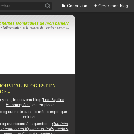
Connexion
+
Créer mon blog
 et herbes aromatiques de mon panier?
r l'alimentation et le respect de l'environnement...
NOUVEAU BLOG EST EN
E...
 y est, le nouveau blog "
Les Papilles
Estomaquées
" est en place.
blog qui reste dans le même esprit que
celui-ci.
log qui répond à la question
:
Que faire
le contenu en légumes et fruits, herbes,
plantes et fleurs (aromatiques,