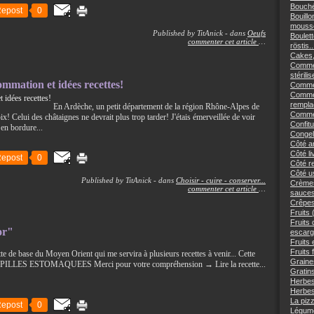
Bouché
epost
0
Bouillo
mousse
Published by TitAnick
-
dans
Oeufs
Boulett
commenter cet article
…
röstis..
Cakes,
Commen
stérilis
sommation et idées recettes!
Comment
Commen
remplac
En Ardèche, un petit département de la région Rhône-Alpes de
Commen
! Celui des châtaignes ne devrait plus trop tarder! J'étais émerveillée de voir
Confitu
en bordure...
Congele
Côté an
Côté li
epost
0
Côté re
Côté us
Published by TitAnick
-
dans
Choisir - cuire - conserver...
Crèmes
commenter cet article
…
sauces
Crêpes
Fruits 
Fruits
or"
escargo
Fruits 
Fruits 
te de base du Moyen Orient qui me servira à plusieurs recettes à venir... Cette
Graine
S PAPILLES ESTOMAQUEES Merci pour votre compréhension → Lire la recette...
Gratins
Herbes
Herbes
La piz
epost
0
Légume