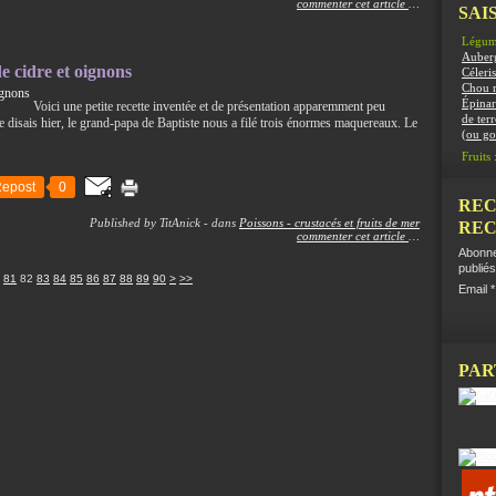
commenter cet article
…
SAIS
Légum
Auber
 cidre et oignons
Céleris
Chou 
Épinar
Voici une petite recette inventée et de présentation apparemment peu
de terr
e disais hier, le grand-papa de Baptiste nous a filé trois énormes maquereaux. Le
(ou g
Fruits 
epost
0
REC
Published by TitAnick
-
dans
Poissons - crustacés et fruits de mer
REC
commenter cet article
…
Abonne
publiés
100
81
82
83
84
85
86
87
88
89
90
>
>>
Email
PAR