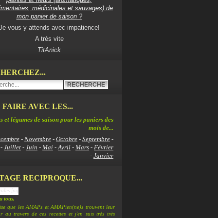
imentaires, médicinales et sauvages) de
mon panier de saison ?
Je vous y attends avec impatience!
A très vite
TitAnick
HERCHEZ...
 FAIRE AVEC LES...
s et légumes de saison pour les paniers des
mois de...
cembre
-
Novembre
-
Octobre
-
Septembre
-
-
Juillet
-
Juin
-
Mai
-
Avril
-
Mars
-
Février
-
Janvier
TAGE RECIPROQUE...
 tous,
lise que les AMAPs et AMAPien(ne)s trouvent leur
 au travers de ces recettes et j'en suis très très