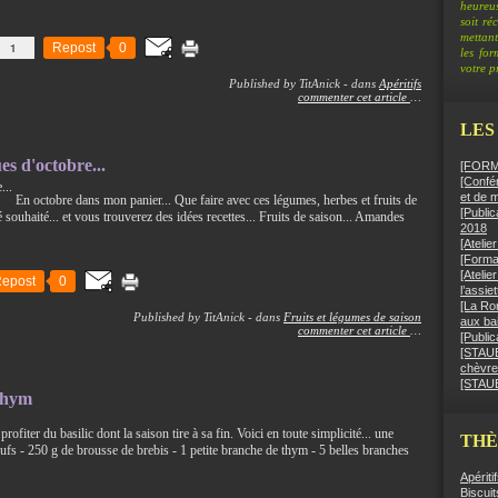
heureus
soit ré
mettant
1
Repost
0
les fo
votre pr
Published by TitAnick
-
dans
Apéritifs
commenter cet article
…
LES
es d'octobre...
[FORMA
[Confér
et de 
En octobre dans mon panier... Que faire avec ces légumes, herbes et fruits de
[Public
é souhaité... et vous trouverez des idées recettes... Fruits de saison... Amandes
2018
[Ateli
[Format
[Atelie
epost
0
l’assie
[La Ro
Published by TitAnick
-
dans
Fruits et légumes de saison
aux bai
commenter cet article
…
[Public
[STAUB]
chèvre
[STAUB
 thym
 profiter du basilic dont la saison tire à sa fin. Voici en toute simplicité... une
TH
oeufs - 250 g de brousse de brebis - 1 petite branche de thym - 5 belles branches
Apériti
Biscuit