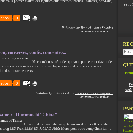
uelle vous pouvez ajouter des légumes crus finement hachés... tomates, poivrons,
cond
epost
0
Published by TitAnick
-
dans
Salades
commenter cet article
…
REC
n, conserves, coulis, concentré...
Voici quelques méthodes qui vous permettront d'avoir de
QUE
n conserve, de tomates entières ou via la préparation de coulis de tomates
on des tomates entières...
Fruit
epost
0
Dé
Août
Published by TitAnick
-
dans
Choisir - cuire - conserver...
commenter cet article
…
PAR
u sésame : "Hummus bi Tahina"
Coucou
Un autre délice avec du pain pita, ou sur des biscottes ou du
Je réa
e nouveau blog LES PAPILLES ESTOMAQUEES Merci pour votre compréhension →
bonheur