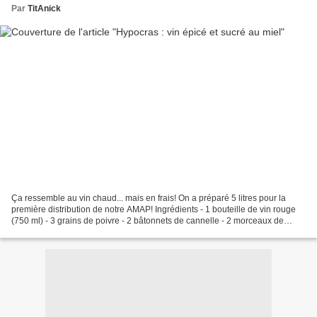
Par
TitAnick
Ça ressemble au vin chaud... mais en frais! On a préparé 5 litres pour la
première distribution de notre AMAP! Ingrédients - 1 bouteille de vin rouge
(750 ml) - 3 grains de poivre - 2 bâtonnets de cannelle - 2 morceaux de
macis (ou de muscade) - 8 clous...