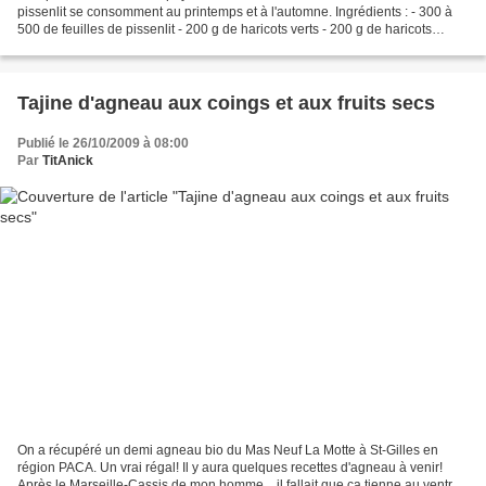
pissenlit se consomment au printemps et à l'automne. Ingrédients : - 300 à
500 de feuilles de pissenlit - 200 g de haricots verts - 200 g de haricots
blancs secs - 1 botte d'oignons...
Tajine d'agneau aux coings et aux fruits secs
Publié le 26/10/2009 à 08:00
Par
TitAnick
On a récupéré un demi agneau bio du Mas Neuf La Motte à St-Gilles en
région PACA. Un vrai régal! Il y aura quelques recettes d'agneau à venir!
Après le Marseille-Cassis de mon homme... il fallait que ça tienne au ventre