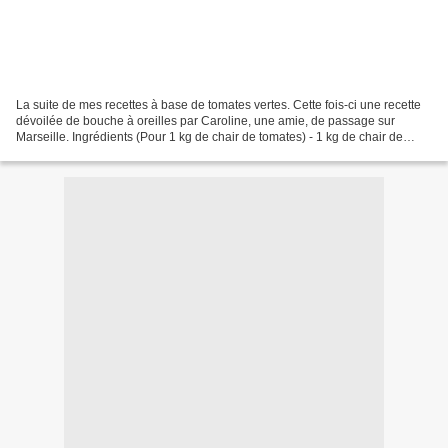
La suite de mes recettes à base de tomates vertes. Cette fois-ci une recette
dévoilée de bouche à oreilles par Caroline, une amie, de passage sur
Marseille. Ingrédients (Pour 1 kg de chair de tomates) - 1 kg de chair de
tomates vertes - 400 à 500 g de...