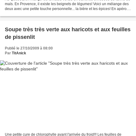
maïs. En Provence, il existe les beignets de légumes! Voici un mélange des
deux avec une petite touche personnelle... la bière et les épices! En apéro...
ça passe super bien! Ingrédients...
Soupe très très verte aux haricots et aux feuilles
de pissenlit
Publié le 27/10/2009 à 08:00
Par
TitAnick
Une petite cure de chlorophylle avant l'arrivée du froid!!! Les feuilles de