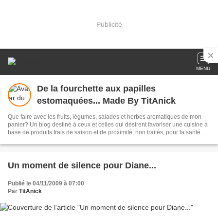
Publicité
MENU
De la fourchette aux papilles
estomaquées... Made By TitAnick
Que faire avec les fruits, légumes, salades et herbes aromatiques de mon
panier? Un blog destiné à ceux et celles qui désirent favoriser une cuisine à
base de produits frais de saison et de proximité, non traités, pour la santé
par l'alimentation et le respect de l'environnement... avec une pointe
d'exotisme! Voici de quoi Estomaquer vos Papilles en restant simple,
pratique et astucieux! A vos Fourchettes!
Un moment de silence pour Diane...
Publié le 04/11/2009 à 07:00
Par
TitAnick