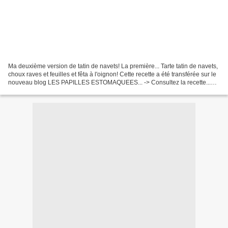
Ma deuxième version de tatin de navets! La première... Tarte tatin de navets,
choux raves et feuilles et fêta à l'oignon! Cette recette a été transférée sur le
nouveau blog LES PAPILLES ESTOMAQUEES... -> Consultez la recette...
...Made By TitAnick