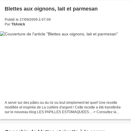
Blettes aux oignons, lait et parmesan
Publié le 27/09/2009 à 07:00
Par
TitAnick
A servir sur des pâtes ou du riz ou tout simplement tel quel! Une recette
modifiée et inspirée de La cuillère d'argent ! Cette recette a été transférée
sur le nouveau blog LES PAPILLES ESTOMAQUEES... -> Consultez la
recette ...Made By TitAnick