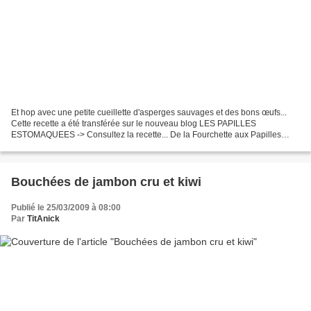
Et hop avec une petite cueillette d'asperges sauvages et des bons œufs...
Cette recette a été transférée sur le nouveau blog LES PAPILLES
ESTOMAQUEES -> Consultez la recette... De la Fourchette aux Papilles
Estomaquées ...Made By TitAnick
Bouchées de jambon cru et kiwi
Publié le 25/03/2009 à 08:00
Par
TitAnick