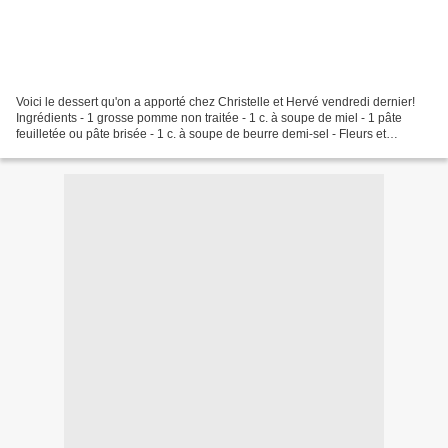
Voici le dessert qu'on a apporté chez Christelle et Hervé vendredi dernier!
Ingrédients - 1 grosse pomme non traitée - 1 c. à soupe de miel - 1 pâte
feuilletée ou pâte brisée - 1 c. à soupe de beurre demi-sel - Fleurs et
branches de romarin Préchauffez...