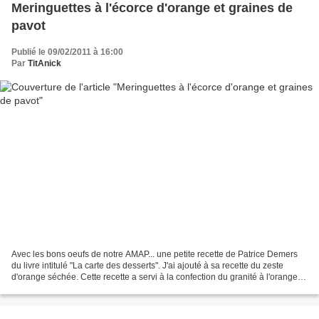
Meringuettes à l'écorce d'orange et graines de
pavot
Publié le 09/02/2011 à 16:00
Par
TitAnick
Avec les bons oeufs de notre AMAP... une petite recette de Patrice Demers
du livre intitulé "La carte des desserts". J'ai ajouté à sa recette du zeste
d'orange séchée. Cette recette a servi à la confection du granité à l'orange
sanguine, crème au mascarpone...