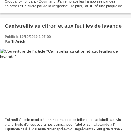
Croquant - Fondant - Gourmand. J'ai remplacé les framboises par des
noisettes et le sucre par de la vergeoise. De plus, j'ai utilisé une plaque de
cuisson à mini-muffins non...
Canistrellis au citron et aux feuilles de lavande
Publié le 10/10/2010 à 07:00
Par
TitAnick
J'ai réalisé cette recette à partir de ma recette fétiche de canistrellis au vin
blanc, huile d'olives et graines d'anis... pour l'atelier sur la lavande à l'
Équitable café à Marseille d'hier après-midi! Ingrédients - 600 g de farine -