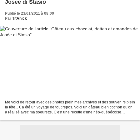
Josée di Stasio
Publié le 23/01/2011 à 08:00
Par
TitAnick
Me voici de retour avec des photos plein mes archives et des souvenirs plein
la tête... Ca été un voyage de tout repos. Voici un gâteau bien cochon qu'on
a réalisé avec ma soeurette. C'est une recette d'une néo-québécoise
originaire d′Italie, Josée di...